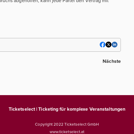
ruchs abgeholfen, kann jede Partei den Vertrag mit
Nächste
Ticketselect | Ticketing für komplexe Veranstaltungen
Copyright 2022 Ticketselect GmbH
www.ticketselect.at