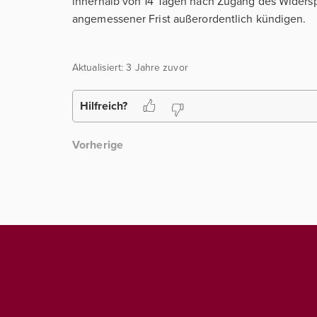
innerhalb von 14 Tagen nach Zugang des Widersp
angemessener Frist außerordentlich kündigen.
Aktualisiert:
3 Jahre zuvor
Hilfreich?
Vorherige