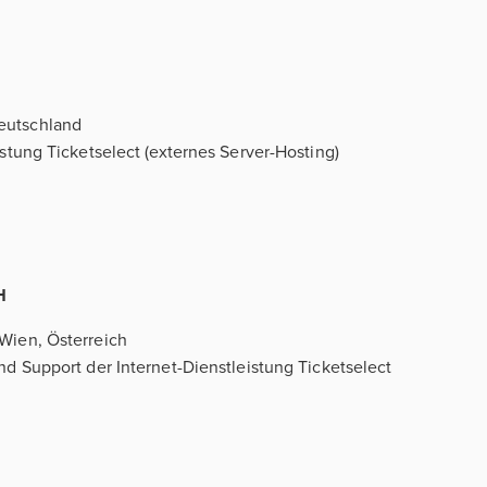
eutschland
istung Ticketselect (externes Server-Hosting)
H
 Wien, Österreich
nd Support der Internet-Dienstleistung Ticketselect